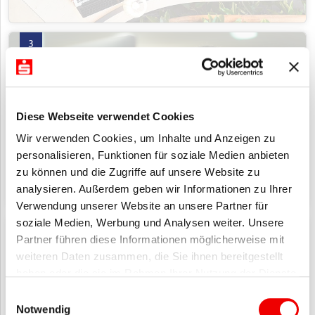
Videoberatung mit 3 Produkten öffnen
3
Diese Webseite verwendet Cookies
Videoberatung
Wir verwenden Cookies, um Inhalte und Anzeigen zu
personalisieren, Funktionen für soziale Medien anbieten
zu können und die Zugriffe auf unsere Website zu
analysieren. Außerdem geben wir Informationen zu Ihrer
Verwendung unserer Website an unsere Partner für
soziale Medien, Werbung und Analysen weiter. Unsere
Künstliche Intelligenz (KI) mit 15 Produkten öffnen
15
Partner führen diese Informationen möglicherweise mit
weiteren Daten zusammen, die Sie ihnen bereitgestellt
haben oder die sie im Rahmen Ihrer Nutzung der Dienste
gesammelt haben.
Einwilligungsauswahl
Künstliche Intelligenz (KI)
Notwendig