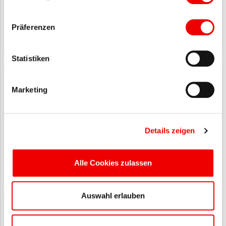
Präferenzen
Statistiken
Social Media mit 6 Produkten öffnen
6
Marketing
Social Media
Details zeigen
Alle Cookies zulassen
Auswahl erlauben
Digitale Kompetenz mit 7 Produkten öffnen
7