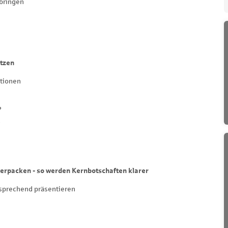
 bringen
tzen
tionen
?
?
 verpacken - so werden Kernbotschaften klarer
sprechend präsentieren