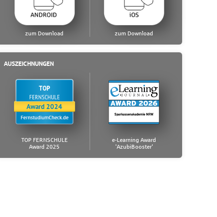
zum Download
zum Download
AUSZEICHNUNGEN
TOP FERNSCHULE
e-Learning Award
Award 2025
'AzubiBooster'