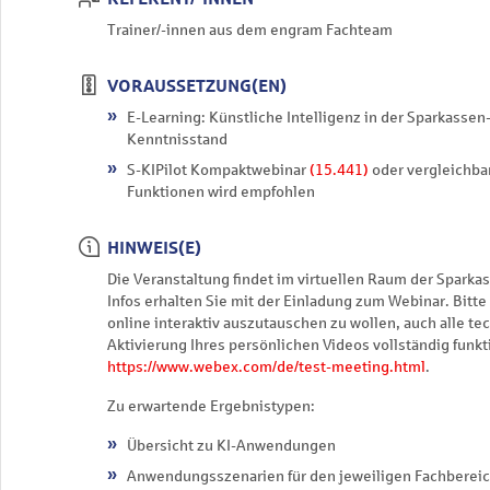
Trainer/-innen aus dem engram Fachteam
VORAUSSETZUNG(EN)
E-Learning: Künstliche Intelligenz in der Sparkasse
Kenntnisstand
S-KIPilot Kompaktwebinar
(15.441)
oder vergleichba
Funktionen wird empfohlen
HINWEIS(E)
Die Veranstaltung findet im virtuellen Raum der Spark
Infos erhalten Sie mit der Einladung zum Webinar. Bitte 
online interaktiv auszutauschen zu wollen, auch alle t
Aktivierung Ihres persönlichen Videos vollständig funk
https://www.webex.com/de/test-meeting.html
.
Zu erwartende Ergebnistypen:
Übersicht zu KI-Anwendungen
Anwendungsszenarien für den jeweiligen Fachberei